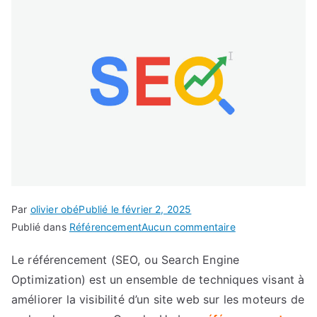
Par
olivier obé
Publié le
février 2, 2025
sur
Publié dans
Référencement
Aucun commentaire
Le
Le référencement (SEO, ou Search Engine
Référencement
Optimization) est un ensemble de techniques visant à
de
Site
améliorer la visibilité d’un site web sur les moteurs de
Internet