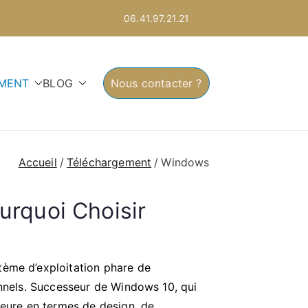
06.41.97.21.21
MENT
BLOG
Nous contacter ?
Accueil
Téléchargement
Windows
urquoi Choisir
tème d’exploitation phare de
onnels. Successeur de Windows 10, qui
jeure en termes de design, de