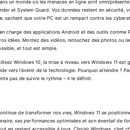
ns un monde où les menaces en ligne sont omniprésente
der et System Guard. Vos données restent en sécurité, v
lle, sachant que votre PC est un rempart contre les cybera
 en charge des applications Android et des outils comme 
 vos idées. Montez des vidéos, retouchez des photos ou la
ssible, et tout est simple.
utilisez Windows 10, la mise à niveau vers Windows 11 est g
luide vers l’avenir de la technologie. Pourquoi attendre ? 
e pas de suivre le rythme – il le définit.
continue de transformer nos vies, Windows 11 se position
nnaire, ses performances optimisées et son éventail de fon
tout en restant accessible à tous. Choisir Windows, c’est c