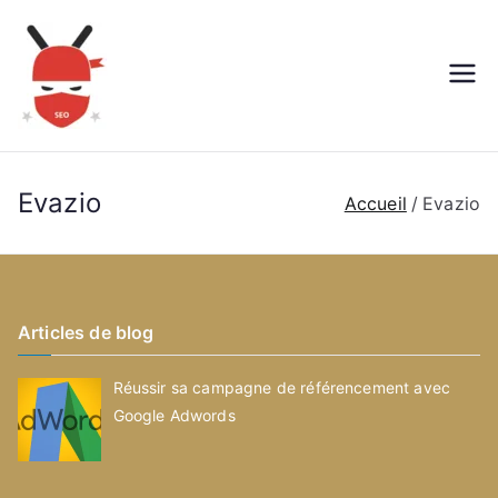
Aller
au
contenu
Evazio
Accueil
Evazio
Articles de blog
Réussir sa campagne de référencement avec
Google Adwords