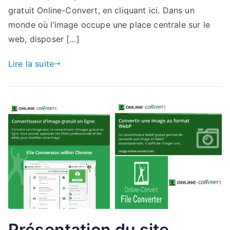
ligne
gratuit Online-Convert, en cliquant ici. Dans un
I
monde où l’image occupe une place centrale sur le
LOVE
web, disposer […]
IMG
Lire la suite
Présentation du site