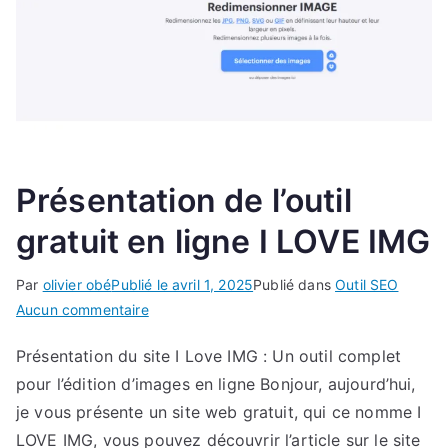
Présentation de l’outil
gratuit en ligne I LOVE IMG
Par
olivier obé
Publié le
avril 1, 2025
Publié dans
Outil SEO
sur
Aucun commentaire
Présentation
Présentation du site I Love IMG : Un outil complet
de
pour l’édition d’images en ligne Bonjour, aujourd’hui,
l’outil
gratuit
je vous présente un site web gratuit, qui ce nomme I
en
LOVE IMG, vous pouvez découvrir l’article sur le site